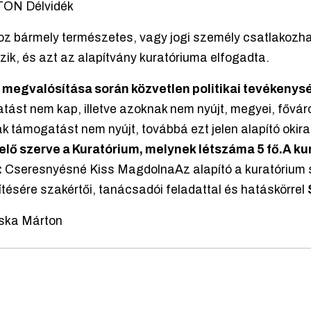
N Délvidék
hoz bármely természetes, vagy jogi személy csatlakozh
zik, és azt az alapítvány kuratóriuma elfogadta.
ai megvalósítása során közvetlen politikai tevékenys
atást nem kap, illetve azoknak nem nyújt, megyei, fővá
nak támogatást nem nyújt, továbbá ezt jelen alapító okir
elő szerve a Kuratórium, melynek létszáma 5 fő.A kur
:
Cseresnyésné Kiss MagdolnaAz alapító a kuratórium
ítésére szakértői, tanácsadói feladattal és hatáskörrel
ka Márton