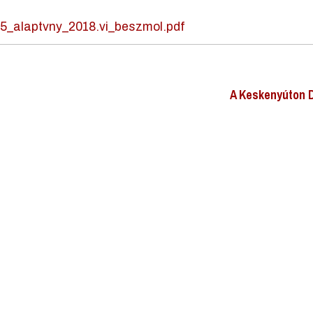
45_alaptvny_2018.vi_beszmol.pdf
A Keskenyúton D