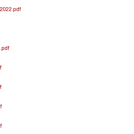
2022.pdf
.pdf
f
f
f
f