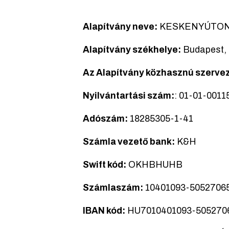
Alapítvány neve:
KESKENYÚTON Dé
Alapítvány székhelye:
Budapest,
Az Alapítvány közhasznú szerve
Nyilvántartási szám:
: 01-01-0011
Adószám:
18285305-1-41
Számla vezető bank:
K&H
Swift kód:
OKHBHUHB
Számlaszám:
10401093-5052706
IBAN kód:
HU7010401093-505270