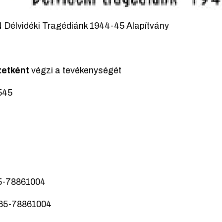
lvidéki Tragédiánk 1944-45 Alapítvány
zetként
végzi a tevékenységét
545
5-78861004
65-78861004