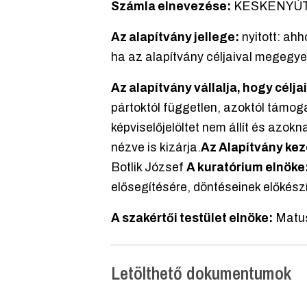
Számla elnevezése:
KESKENYÚTO
Az alapítvány jellege:
nyitott: ah
ha az alapítvány céljaival megegye
Az alapítvány vállalja, hogy célj
pártoktól független, azoktól támog
képviselőjelöltet nem állít és azok
nézve is kizárja.
Az Alapítvány kez
Botlik József
A kuratórium elnöke
elősegítésére, döntéseinek előkész
A szakértői testület elnöke:
Matus
Letölthető dokumentumok