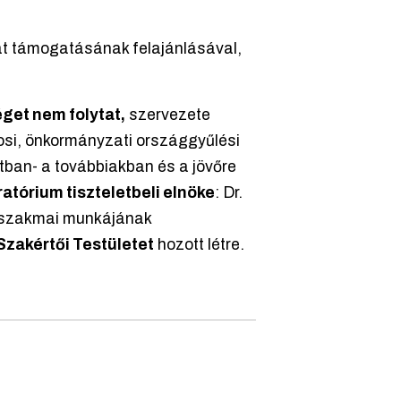
at támogatásának felajánlásával,
éget nem folytat,
szervezete
rosi, önkormányzati országgyűlési
atban- a továbbiakban és a jövőre
atórium tiszteletbeli elnöke
: Dr.
 szakmai munkájának
Szakértői Testületet
hozott létre.