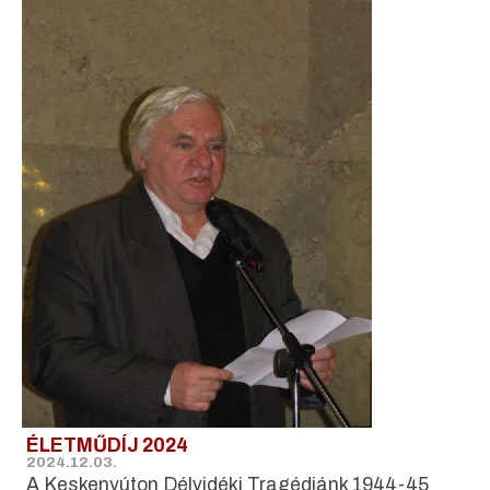
ÉLETMŰDÍJ 2024
2024.12.03.
A Keskenyúton Délvidéki Tragédiánk 1944-45