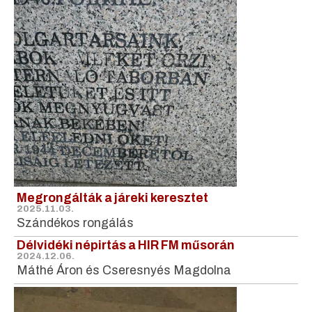
Megrongálták a járeki keresztet
2025.11.03.
Szándékos rongálás
Délvidéki népirtás a HIR FM műsorán
2024.12.06.
Máthé Áron és Cseresnyés Magdolna