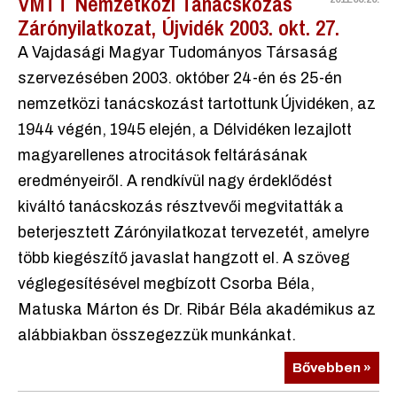
VMTT Nemzetközi Tanácskozás
Zárónyilatkozat, Újvidék 2003. okt. 27.
A Vajdasági Magyar Tudományos Társaság
szervezésében 2003. október 24-én és 25-én
nemzetközi tanácskozást tartottunk Újvidéken, az
1944 végén, 1945 elején, a Délvidéken lezajlott
magyarellenes atrocitások feltárásának
eredményeiről. A rendkívül nagy érdeklődést
kiváltó tanácskozás résztvevői megvitatták a
beterjesztett Zárónyilatkozat tervezetét, amelyre
több kiegészítő javaslat hangzott el. A szöveg
véglegesítésével megbízott Csorba Béla,
Matuska Márton és Dr. Ribár Béla akadémikus az
alábbiakban összegezzük munkánkat.
Bővebben »