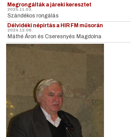
Megrongálták a járeki keresztet
2025.11.03.
Szándékos rongálás
Délvidéki népirtás a HIR FM műsorán
2024.12.06.
Máthé Áron és Cseresnyés Magdolna