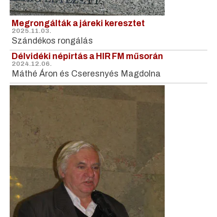
Megrongálták a járeki keresztet
2025.11.03.
Szándékos rongálás
Délvidéki népirtás a HIR FM műsorán
2024.12.06.
Máthé Áron és Cseresnyés Magdolna