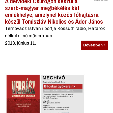
A délvidéki Csúrogon készül a
szerb-magyar megbékélés két
emlékhelye, amelynél közös főhajtásra
készül Tomiszláv Nikolics és Áder János
Ternovácz István riportja Kossuth rádió, Határok
nélkül című műsorában
2013. június 11.
Bővebben »