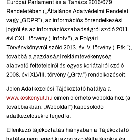
Európai Parlament és a Tanács 2016/679
Rendeletében („Általános Adatvédelmi Rendelet”
vagy „GDPR”), az információs önrendelkezési
jogról és az információszabadságról szóló 2011.
évi CXII. törvény („Infotv.”), a Polgári
Törvénykönyvről szóló 2013. évi V. törvény („Ptk.”),
továbbá a gazdasági reklámtevékenység
alapvető feltételeiről és egyes korlátairól szóló
2008. évi XLVIII. törvény („Grtv.”) rendelkezéseit.
Jelen Adatkezelési Tájékoztató hatálya a
www.keskenyut.hu
címen elérhető weboldalhoz (a
továbbiakban: „Weboldal”) kapcsolódó
adatkezelésekre terjed ki.
Ellenkező tájékoztatás hiányában a Tájékoztató
hatálya nem terjed ki azon szolgáltatásokra és