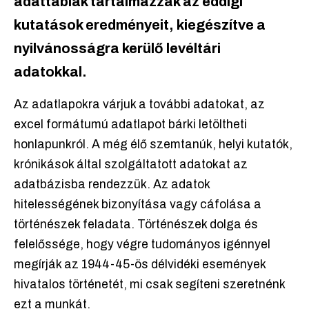
adattáblák tartalmazzák az eddigi
kutatások eredményeit, kiegészítve a
nyilvánosságra kerülő levéltári
adatokkal.
Az adatlapokra várjuk a további adatokat, az
excel formátumú adatlapot bárki letöltheti
honlapunkról. A még élő szemtanúk, helyi kutatók,
krónikások által szolgáltatott adatokat az
adatbázisba rendezzük. Az adatok
hitelességének bizonyítása vagy cáfolása a
történészek feladata. Történészek dolga és
felelőssége, hogy végre tudományos igénnyel
megírják az 1944-45-ös délvidéki események
hivatalos történetét, mi csak segíteni szeretnénk
ezt a munkát.