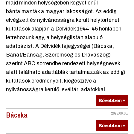
majd minden helységében kegyetlenül
bántalmazták a magyar lakosságot. Az eddig
elvégzett és nyilvánosságra került helytörténeti
kutatások alapján a Délvidék 1944-45 honlapon
létrehozunk egy, a helységlistán alapuló
adatbázist. A Délvidék tájegységei (Bácska,
Bánát/Bánság, Szerémség és Drávaszög)
szerint ABC sorrendbe rendezett helységnevek
alatt található adattáblák tartalmazzák az eddigi
kutatások eredményeit, kiegészítve a
nyilvánosságra kerülő levéltári adatokkal.
Bővebben »
Bácska
2023.06.05.
Bővebben »