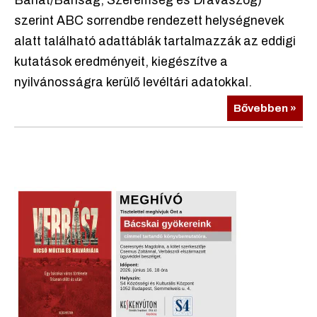
Bánát/Bánság, Szerémség és Drávaszög)
szerint ABC sorrendbe rendezett helységnevek
alatt található adattáblák tartalmazzák az eddigi
kutatások eredményeit, kiegészítve a
nyilvánosságra kerülő levéltári adatokkal.
Bővebben »