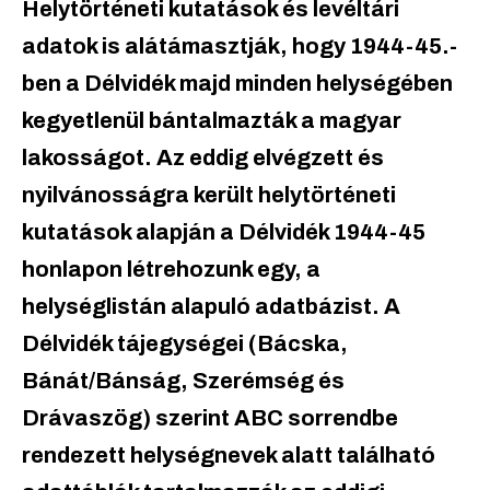
Helytörténeti kutatások és levéltári
adatok is alátámasztják, hogy 1944-45.-
ben a Délvidék majd minden helységében
kegyetlenül bántalmazták a magyar
lakosságot. Az eddig elvégzett és
nyilvánosságra került helytörténeti
kutatások alapján a Délvidék 1944-45
honlapon létrehozunk egy, a
helységlistán alapuló adatbázist. A
Délvidék tájegységei (Bácska,
Bánát/Bánság, Szerémség és
Drávaszög) szerint ABC sorrendbe
rendezett helységnevek alatt található