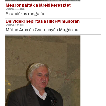
Megrongálták a járeki keresztet
2025.11.03.
Szándékos rongálás
Délvidéki népirtás a HIR FM műsorán
2024.12.06.
Máthé Áron és Cseresnyés Magdolna