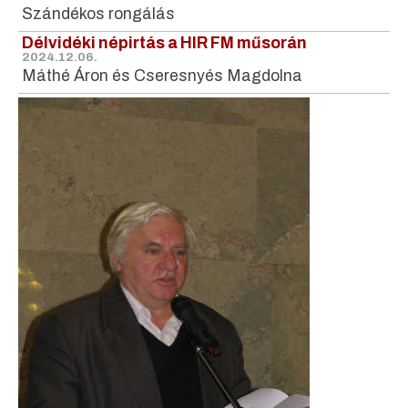
Szándékos rongálás
Délvidéki népirtás a HIR FM műsorán
2024.12.06.
Máthé Áron és Cseresnyés Magdolna