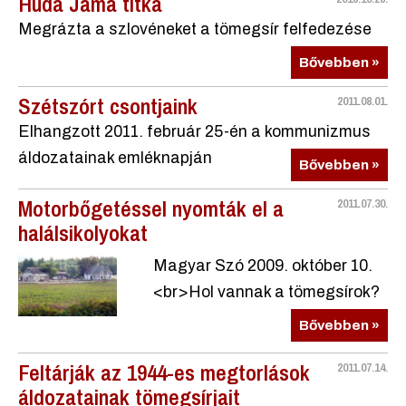
Huda Jama titka
Megrázta a szlovéneket a tömegsír felfedezése
Bővebben »
Szétszórt csontjaink
2011.08.01.
Elhangzott 2011. február 25-én a kommunizmus
áldozatainak emléknapján
Bővebben »
Motorbőgetéssel nyomták el a
2011.07.30.
halálsikolyokat
Magyar Szó 2009. október 10.
<br>Hol vannak a tömegsírok?
Bővebben »
Feltárják az 1944-es megtorlások
2011.07.14.
áldozatainak tömegsírjait