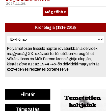
2024.11.29.
Még több »
Kronológia (1914-2016)
Folyamatosan frissülő naptár rovatunkban a délvidéki
magyarság XX. századi történetében keresgélhet
Vékás János és Mák Ferenc kronológiája alapján,
kiegészítve azt az 1944-45-ös délvidéki magyarirtás
közvetlen és részletes történéseivel.
Filmtár
Támogatás