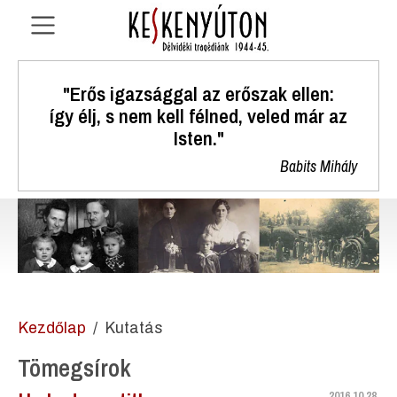
"Erős igazsággal az erőszak ellen:
így élj, s nem kell félned, veled már az
Isten."
Babits Mihály
Kezdőlap
Kutatás
Tömegsírok
2016.10.28.