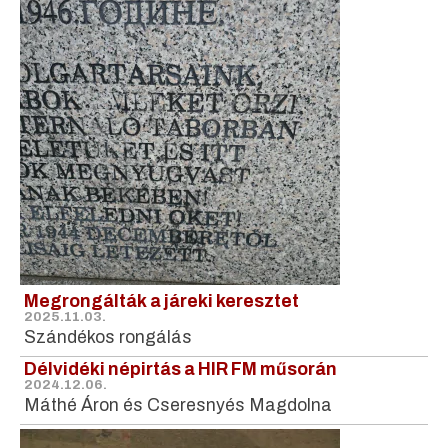
Megrongálták a járeki keresztet
2025.11.03.
Szándékos rongálás
Délvidéki népirtás a HIR FM műsorán
2024.12.06.
Máthé Áron és Cseresnyés Magdolna