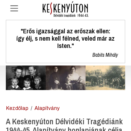
"Erős igazsággal az erőszak ellen:
így élj, s nem kell félned, veled már az
Isten."
Babits Mihály
Kezdőlap
Alapítvány
A Keskenyúton Délvidéki Tragédiánk
1944-45. Alapítvány honlapjának célja