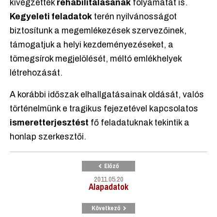
kivégzettek
rehabilitálásának
folyamatát is.
Kegyeleti feladatok
terén nyilvánosságot
biztosítunk a megemlékezések szervezőinek,
támogatjuk a helyi kezdeményezéseket, a
tömegsírok megjelölését, méltó emlékhelyek
létrehozását.
A korábbi időszak elhallgatásainak oldását, valós
történelmünk e tragikus fejezetével kapcsolatos
ismeretterjesztést
fő feladatuknak tekintik a
honlap szerkesztői.
Előző
2011.05.20
Alapadatok
Következő