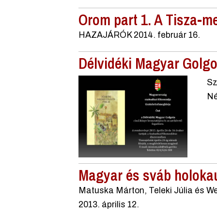
Orom part 1. A Tisza-m
HAZAJÁRÓK 2014. február 16.
Délvidéki Magyar Golgo
Sz
Né
Magyar és sváb holokau
Matuska Márton, Teleki Júlia és W
2013. április 12.