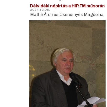
Délvidéki népirtás a HIR FM műsorán
2024.12.06.
Máthé Áron és Cseresnyés Magdolna