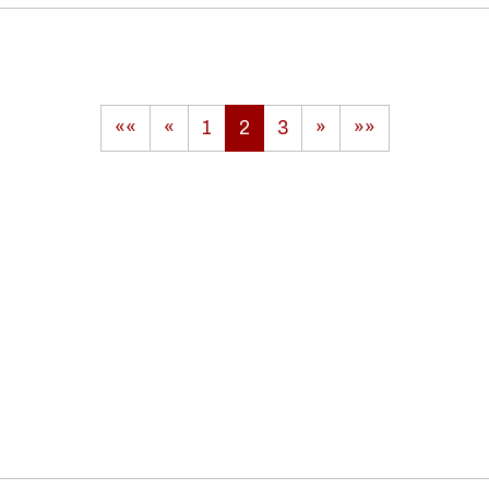
««
«
1
2
3
»
»»