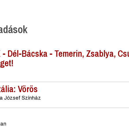
őadások
 Dél-Bácska - Temerin, Zsablya, Csú
get!
ália: Vörös
na József Színház
ban