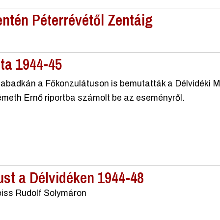
entén Péterrévétől Zentáig
ta 1944-45
abadkán a Főkonzulátuson is bemutatták a Délvidéki M
meth Ernő riportba számolt be az eseményről.
st a Délvidéken 1944-48
eiss Rudolf Solymáron