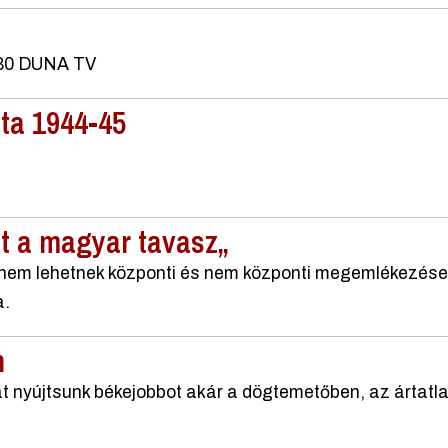
8.30 DUNA TV
ta 1944-45
tt a magyar tavasz„
nem lehetnek központi és nem központi megemlékezések
a.
n
 nyújtsunk békejobbot akár a dögtemetőben, az ártatla